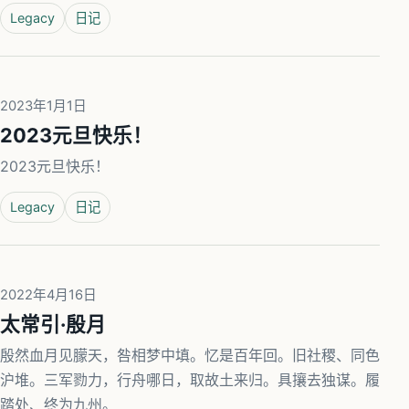
Legacy
日记
2023年1月1日
2023元旦快乐！
2023元旦快乐！
Legacy
日记
2022年4月16日
太常引·殷月
殷然血月见朦天，咎相梦中填。忆是百年回。旧社稷、同色
沪堆。三军勠力，行舟哪日，取故土来归。具攘去独谋。履
踏处、终为九州。