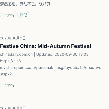
潸然落泪，感动不已。现将其...
Legacy
日记
2020年10月9日
Festive China: Mid-Autumn Festival
chinadaily.com.cn | Updated: 2020-09-30 13:03
https://cls6-
my.sharepoint.com/personal/ilmsg/layouts/15/onedrive
.aspx?i...
Legacy
2020年10月3日