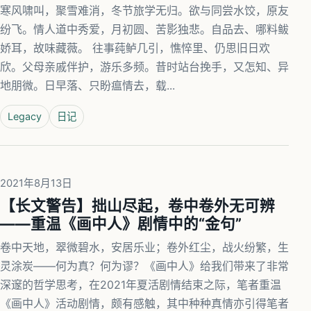
寒风啸叫，聚雪难消，冬节旅学无归。欲与同尝水饺，原友
纷飞。情人道中秀爱，月初圆、苦影独悲。自品去、哪料鲅
娇耳，故味藏薇。 往事莼鲈几引，憔悴里、仍思旧日欢
欣。父母亲戚伴护，游乐多频。昔时站台挽手，又怎知、异
地朋微。日早落、只盼瘟情去，载...
Legacy
日记
2021年8月13日
【长文警告】拙山尽起，卷中卷外无可辨
——重温《画中人》剧情中的“金句”
卷中天地，翠微碧水，安居乐业；卷外红尘，战火纷繁，生
灵涂炭——何为真？何为谬？《画中人》给我们带来了非常
深邃的哲学思考，在2021年夏活剧情结束之际，笔者重温
《画中人》活动剧情，颇有感触，其中种种真情亦引得笔者